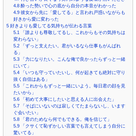
4.8
酔った勢いで心の底から自分の本音がわかった
4.9
彼女から先に「愛してる」と言われ戸惑いながらも
好きから愛に変わった
5
好きよりも愛してる気持ちが伝わる言葉
5.1
「誰よりも尊敬してるし、これからもその気持ちは
変わらない」
5.2
「ずっと支えたい。君がいるなら仕事もがんばれ
る」
5.3
「力になりたい。こんな俺で良かったらずっと一緒
にいて」
5.4
「いつも守っていたいし、何が起きても絶対に守り
抜く自信はある」
5.5
「これからもずっと一緒にいよう。毎日君の顔を見
たいから」
5.6
「初めて大事にしたいと思える人に出会えた」
5.7
「そばにいないのは寂しくてたまらないし、います
ぐ会いたい」
5.8
「君のためなら何でもできる。俺を信じて」
5.9
「クサくて恥ずかしい言葉でも言えてしまう自分に
驚いてる」