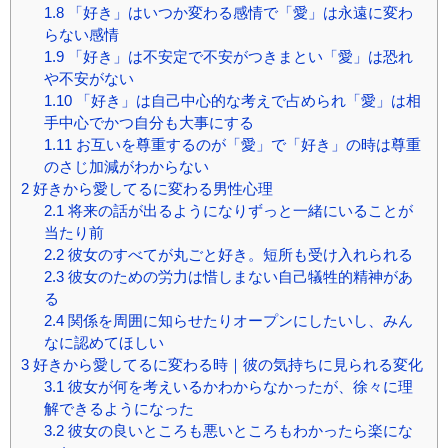
1.8
「好き」はいつか変わる感情で「愛」は永遠に変わ
らない感情
1.9
「好き」は不安定で不安がつきまとい「愛」は恐れ
や不安がない
1.10
「好き」は自己中心的な考えで占められ「愛」は相
手中心でかつ自分も大事にする
1.11
お互いを尊重するのが「愛」で「好き」の時は尊重
のさじ加減がわからない
2
好きから愛してるに変わる男性心理
2.1
将来の話が出るようになりずっと一緒にいることが
当たり前
2.2
彼女のすべてが丸ごと好き。短所も受け入れられる
2.3
彼女のための労力は惜しまない自己犠牲的精神があ
る
2.4
関係を周囲に知らせたりオープンにしたいし、みん
なに認めてほしい
3
好きから愛してるに変わる時｜彼の気持ちに見られる変化
3.1
彼女が何を考えいるかわからなかったが、徐々に理
解できるようになった
3.2
彼女の良いところも悪いところもわかったら楽にな