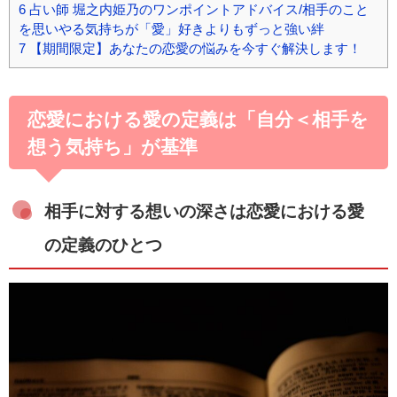
6
占い師 堀之内姫乃のワンポイントアドバイス/相手のこと
を思いやる気持ちが「愛」好きよりもずっと強い絆
7
【期間限定】あなたの恋愛の悩みを今すぐ解決します！
恋愛における愛の定義は「自分＜相手を
想う気持ち」が基準
相手に対する想いの深さは恋愛における愛
の定義のひとつ