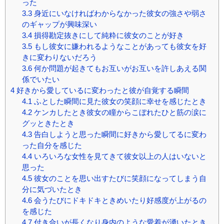
った
3.3
身近にいなければわからなかった彼女の強さや弱さ
のギャップが興味深い
3.4
損得勘定抜きにして純粋に彼女のことが好き
3.5
もし彼女に嫌われるようなことがあっても彼女を好
きに変わりないだろう
3.6
何か問題が起きてもお互いがお互いを許しあえる関
係でいたい
4
好きから愛しているに変わったと彼が自覚する瞬間
4.1
ふとした瞬間に見た彼女の笑顔に幸せを感じたとき
4.2
ケンカしたとき彼女の瞳からこぼれたひと筋の涙に
グッときたとき
4.3
告白しようと思った瞬間に好きから愛してるに変わ
った自分を感じた
4.4
いろいろな女性を見てきて彼女以上の人はいないと
思った
4.5
彼女のことを思い出すたびに笑顔になってしまう自
分に気づいたとき
4.6
会うたびにドキドキときめいたり好感度が上がるの
を感じた
4.7
付き合いが長くなり身内のような愛着が湧いたとき