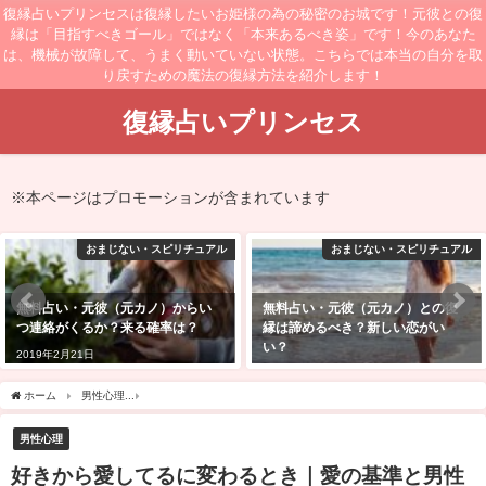
復縁占いプリンセスは復縁したいお姫様の為の秘密のお城です！元彼との復
縁は「目指すべきゴール」ではなく「本来あるべき姿」です！今のあなた
は、機械が故障して、うまく動いていない状態。こちらでは本当の自分を取
り戻すための魔法の復縁方法を紹介します！
復縁占いプリンセス
※本ページはプロモーションが含まれています
おまじない・スピリチュアル
おまじない・スピリチュアル
無料占い・元彼（元カノ）との復
無料占い・元彼（元カノ）と復縁
縁は諦めるべき？新しい恋がい
できる可能性は？
い？
2019年2月2日
2019年2月13日
ホーム
男性心理
好きから愛してるに変わるとき｜愛の基準と男性心理！彼の気持ち
男性心理
好きから愛してるに変わるとき｜愛の基準と男性