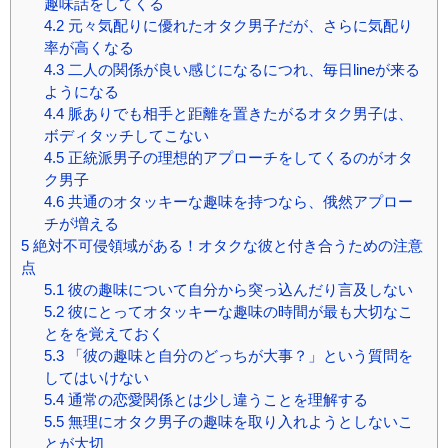
趣味話をしてくる
4.2
元々気配りに優れたオタク男子だが、さらに気配り
率が高くなる
4.3
二人の関係が良い感じになるにつれ、毎日lineが来る
ようになる
4.4
脈ありでも相手と距離を置きたがるオタク男子は、
ボディタッチしてこない
4.5
正統派男子の理想的アプローチをしてくるのがオタ
ク男子
4.6
共通のオタッキーな趣味を持つなら、俄然アプロー
チが増える
5
絶対不可侵領域がある！オタクな彼と付き合うための注意
点
5.1
彼の趣味について自分から突っ込んだり言及しない
5.2
彼にとってオタッキーな趣味の時間が最も大切なこ
とをを覚えておく
5.3
「彼の趣味と自分のどっちが大事？」という質問を
してはいけない
5.4
通常の恋愛関係とは少し違うことを理解する
5.5
無理にオタク男子の趣味を取り入れようとしないこ
とが大切