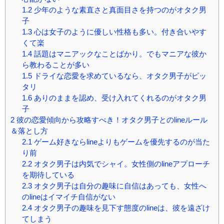
1.2
少年のような素直さと真面目さを持つのがオタク男
子
1.3
心は女子のように優しい性格も多い。付き合いやす
くて楽
1.4
話題はマニアックなことばかり。でもマニアな彼か
ら教わることが多い
1.5
ドライな恋愛を求めているなら、オタク男子がピッ
タリ
1.6
ありのままを認め、受け入れてくれるのがオタク男
子
2
彼の恋愛傾向から攻略すべき！オタク男子とのlineルール
＆落とし方
2.1
ゲーム好きならlineよりもゲームを優先するのが当た
り前
2.2
オタク男子は内気でシャイ。女性側のlineアプローチ
を期待している
2.3
オタク男子は自分の趣味に自信はあっても、女性へ
のlineはイマイチ自信がない
2.4
オタク男子の趣味を見下す態度のlineは、彼を遠ざけ
てしまう