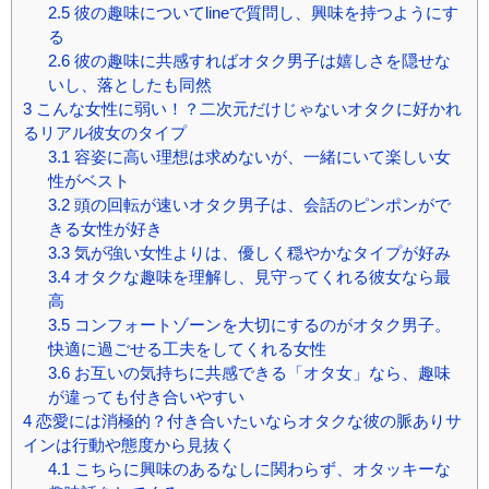
2.5
彼の趣味についてlineで質問し、興味を持つようにす
る
2.6
彼の趣味に共感すればオタク男子は嬉しさを隠せな
いし、落としたも同然
3
こんな女性に弱い！？二次元だけじゃないオタクに好かれ
るリアル彼女のタイプ
3.1
容姿に高い理想は求めないが、一緒にいて楽しい女
性がベスト
3.2
頭の回転が速いオタク男子は、会話のピンポンがで
きる女性が好き
3.3
気が強い女性よりは、優しく穏やかなタイプが好み
3.4
オタクな趣味を理解し、見守ってくれる彼女なら最
高
3.5
コンフォートゾーンを大切にするのがオタク男子。
快適に過ごせる工夫をしてくれる女性
3.6
お互いの気持ちに共感できる「オタ女」なら、趣味
が違っても付き合いやすい
4
恋愛には消極的？付き合いたいならオタクな彼の脈ありサ
インは行動や態度から見抜く
4.1
こちらに興味のあるなしに関わらず、オタッキーな