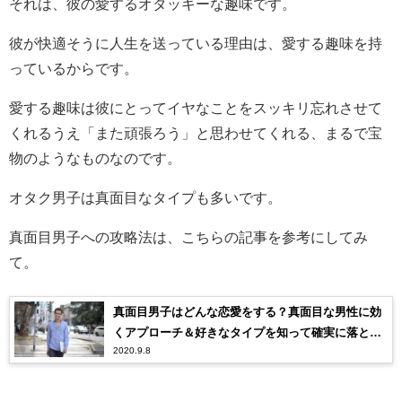
それは、彼の愛するオタッキーな趣味です。
彼が快適そうに人生を送っている理由は、愛する趣味を持
っているからです。
愛する趣味は彼にとってイヤなことをスッキリ忘れさせて
くれるうえ「また頑張ろう」と思わせてくれる、まるで宝
物のようなものなのです。
オタク男子は真面目なタイプも多いです。
真面目男子への攻略法は、こちらの記事を参考にしてみ
て。
真面目男子はどんな恋愛をする？真面目な男性に効
くアプローチ＆好きなタイプを知って確実に落とす
2020.9.8
方法