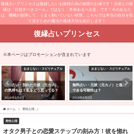
復縁占いプリンセスは復縁したいお姫様の為の秘密のお城です！元彼との復
縁は「目指すべきゴール」ではなく「本来あるべき姿」です！今のあなた
は、機械が故障して、うまく動いていない状態。こちらでは本当の自分を取
り戻すための魔法の復縁方法を紹介します！
復縁占いプリンセス
※本ページはプロモーションが含まれています
おまじない・スピリチュアル
おまじない・スピリチュアル
無料占い・元彼（元カノ）と復縁
無料占い・元彼（元カノ）からい
できる可能性は？
つ連絡がくるか？来る確率は？
2019年2月2日
2019年2月21日
ホーム
男性心理
オタク男子との恋愛ステップの刻み方！彼を惚れさせて幸せになる
男性心理
オタク男子との恋愛ステップの刻み方！彼を惚れ