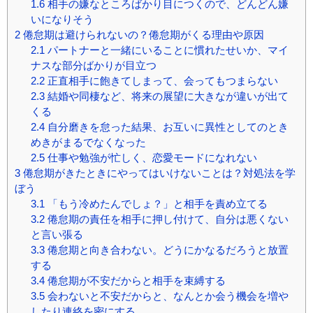
1.6
相手の嫌なところばかり目につくので、どんどん嫌
いになりそう
2
倦怠期は避けられないの？倦怠期がくる理由や原因
2.1
パートナーと一緒にいることに慣れたせいか、マイ
ナスな部分ばかりが目立つ
2.2
正直相手に飽きてしまって、会ってもつまらない
2.3
結婚や同棲など、将来の展望に大きなが違いが出て
くる
2.4
自分磨きを怠った結果、お互いに異性としてのとき
めきがまるでなくなった
2.5
仕事や勉強が忙しく、恋愛モードになれない
3
倦怠期がきたときにやってはいけないことは？対処法を学
ぼう
3.1
「もう冷めたんでしょ？」と相手を責め立てる
3.2
倦怠期の責任を相手に押し付けて、自分は悪くない
と言い張る
3.3
倦怠期と向き合わない。どうにかなるだろうと放置
する
3.4
倦怠期が不安だからと相手を束縛する
3.5
会わないと不安だからと、なんとか会う機会を増や
したり連絡を密にする