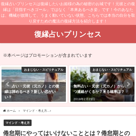
復縁占いプリンセスは復縁したいお姫様の為の秘密のお城です！元彼との復
縁は「目指すべきゴール」ではなく「本来あるべき姿」です！今のあなた
は、機械が故障して、うまく動いていない状態。こちらでは本当の自分を取
り戻すための魔法の復縁方法を紹介します！
復縁占いプリンセス
※本ページはプロモーションが含まれています
おまじない・スピリチュアル
おまじない・スピリチュアル
無料占い・元彼（元カノ）からい
無料占い・元彼（元カノ）と復縁
つ連絡がくるか？来る確率は？
できる可能性は？
2019年2月21日
2019年2月2日
ホーム
マインド・考え方
倦怠期にやってはいけないこととは？倦怠期との向き合い
マインド・考え方
倦怠期にやってはいけないこととは？倦怠期との