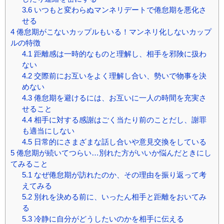
3.6
いつもと変わらぬマンネリデートで倦怠期を悪化さ
せる
4
倦怠期がこないカップルもいる！マンネリ化しないカップ
ルの特徴
4.1
距離感は一時的なものと理解し、相手を邪険に扱わ
ない
4.2
交際前にお互いをよく理解し合い、勢いで物事を決
めない
4.3
倦怠期を避けるには、お互いに一人の時間を充実さ
せること
4.4
相手に対する感謝はごく当たり前のことだし、謝罪
も適当にしない
4.5
日常的にさまざまな話し合いや意見交換をしている
5
倦怠期が続いてつらい…別れた方がいいか悩んだときにし
てみること
5.1
なぜ倦怠期が訪れたのか、その理由を振り返って考
えてみる
5.2
別れを決める前に、いったん相手と距離をおいてみ
る
5.3
冷静に自分がどうしたいのかを相手に伝える