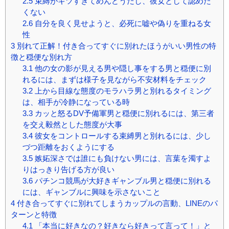
2.5
束縛がキツすぎてめんどうだし、彼女として認めた
くない
2.6
自分を良く見せようと、必死に嘘や偽りを重ねる女
性
3
別れて正解！付き合ってすぐに別れたほうがいい男性の特
徴と穏便な別れ方
3.1
他の女の影が見える男や隠し事をする男と穏便に別
れるには、まずは様子を見ながら不安材料をチェック
3.2
上から目線な態度のモラハラ男と別れるタイミング
は、相手が冷静になっている時
3.3
カッと怒るDV予備軍男と穏便に別れるには、第三者
を交え毅然とした態度が大事
3.4
彼女をコントロールする束縛男と別れるには、少し
づつ距離をおくようにする
3.5
嫉妬深さでは誰にも負けない男には、言葉を濁すよ
りはっきり告げる方が良い
3.6
パチンコ競馬が大好きギャンブル男と穏便に別れる
には、ギャンブルに興味を示さないこと
4
付き合ってすぐに別れてしまうカップルの言動、LINEのパ
ターンと特徴
4.1
「本当に好きなの？好きなら好きって言って！」と