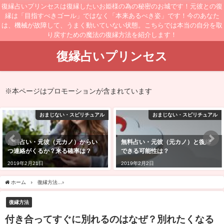
復縁占いプリンセスは復縁したいお姫様の為の秘密のお城です！元彼との復
縁は「目指すべきゴール」ではなく「本来あるべき姿」です！今のあなた
は、機械が故障して、うまく動いていない状態。こちらでは本当の自分を取
り戻すための魔法の復縁方法を紹介します！
復縁占いプリンセス
※本ページはプロモーションが含まれています
おまじない・スピリチュアル
おまじない・スピリチュアル
無料占い・元彼（元カノ）と復縁
無料占い・元彼（元カノ）との復
できる可能性は？
縁は諦めるべき？新しい恋がい
い？
2019年2月2日
2019年2月13日
ホーム
復縁方法
付き合ってすぐに別れるのはなぜ？別れたくなる女性や別れたほう
復縁方法
付き合ってすぐに別れるのはなぜ？別れたくなる