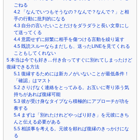
ごねる
4.2
「なんでいつもそうなの？なんで？なんで？」と相
手の行動に批判的になる
4.3
自分の言いたいことだけをダラダラと長い文章にし
て送ってくる
4.4
意図せずに頻繁に相手を傷つける言動を繰り返す
4.5
既読スルーならまだしも、送ったLINEを見てくれる
こともしてくれない
5
本当は今でも好き…付き合ってすぐに別れてしまったけど
復縁できる方法
5.1
復縁するためには新カノがいないことが最低条件！
「確認」はマスト
5.2
さりげなく連絡をとってみる。お互いに寄り添う気
持ちがあれば復縁可能
5.3
彼が受け身なタイプなら積極的にアプローチが功を
奏する
5.4
まずは「別れたけれどやっぱり好き」を元彼にきち
んと伝える必要がある
5.5
相談事を考える。元彼を頼れば復縁のきっかけにな
る