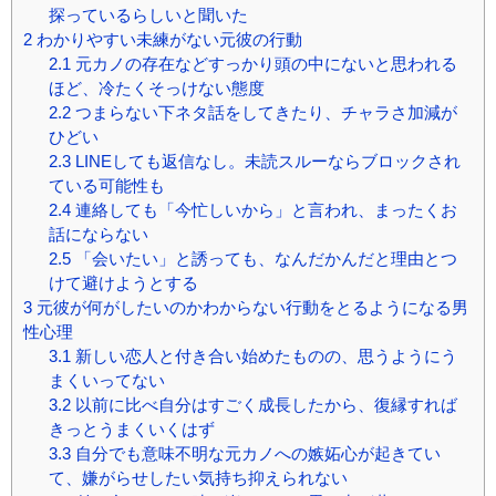
探っているらしいと聞いた
2
わかりやすい未練がない元彼の行動
2.1
元カノの存在などすっかり頭の中にないと思われる
ほど、冷たくそっけない態度
2.2
つまらない下ネタ話をしてきたり、チャラさ加減が
ひどい
2.3
LINEしても返信なし。未読スルーならブロックされ
ている可能性も
2.4
連絡しても「今忙しいから」と言われ、まったくお
話にならない
2.5
「会いたい」と誘っても、なんだかんだと理由とつ
けて避けようとする
3
元彼が何がしたいのかわからない行動をとるようになる男
性心理
3.1
新しい恋人と付き合い始めたものの、思うようにう
まくいってない
3.2
以前に比べ自分はすごく成長したから、復縁すれば
きっとうまくいくはず
3.3
自分でも意味不明な元カノへの嫉妬心が起きてい
て、嫌がらせしたい気持ち抑えられない