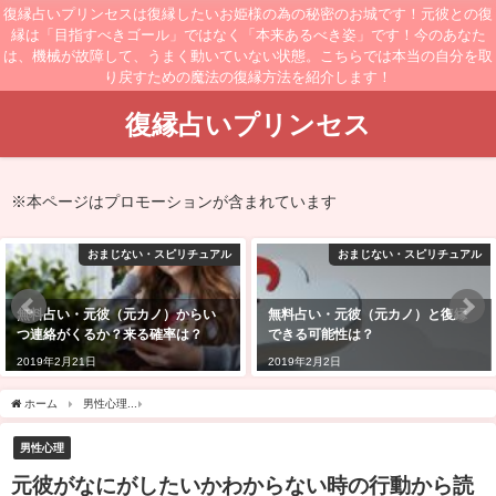
復縁占いプリンセスは復縁したいお姫様の為の秘密のお城です！元彼との復
縁は「目指すべきゴール」ではなく「本来あるべき姿」です！今のあなた
は、機械が故障して、うまく動いていない状態。こちらでは本当の自分を取
り戻すための魔法の復縁方法を紹介します！
復縁占いプリンセス
※本ページはプロモーションが含まれています
おまじない・スピリチュアル
おまじない・スピリチュアル
無料占い・元彼（元カノ）と復縁
無料占い・元彼（元カノ）との復
できる可能性は？
縁は諦めるべき？新しい恋がい
い？
2019年2月2日
2019年2月13日
ホーム
男性心理
元彼がなにがしたいかわからない時の行動から読み解く男性心理と
男性心理
元彼がなにがしたいかわからない時の行動から読