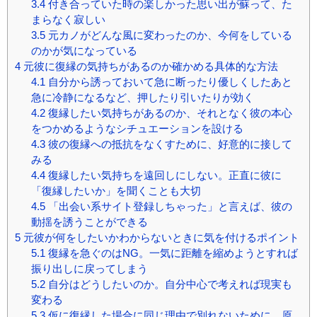
3.4
付き合っていた時の楽しかった思い出が蘇って、た
まらなく寂しい
3.5
元カノがどんな風に変わったのか、今何をしている
のかが気になっている
4
元彼に復縁の気持ちがあるのか確かめる具体的な方法
4.1
自分から誘っておいて急に断ったり優しくしたあと
急に冷静になるなど、押したり引いたりが効く
4.2
復縁したい気持ちがあるのか、それとなく彼の本心
をつかめるようなシチュエーションを設ける
4.3
彼の復縁への抵抗をなくすために、好意的に接して
みる
4.4
復縁したい気持ちを遠回しにしない。正直に彼に
「復縁したいか」を聞くことも大切
4.5
「出会い系サイト登録しちゃった」と言えば、彼の
動揺を誘うことができる
5
元彼が何をしたいかわからないときに気を付けるポイント
5.1
復縁を急ぐのはNG。一気に距離を縮めようとすれば
振り出しに戻ってしまう
5.2
自分はどうしたいのか。自分中心で考えれば現実も
変わる
5.3
仮に復縁した場合に同じ理由で別れないために、原