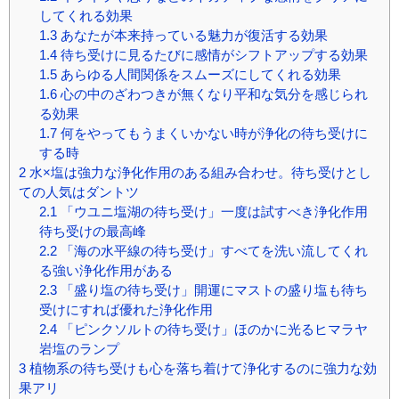
してくれる効果
1.3
あなたが本来持っている魅力が復活する効果
1.4
待ち受けに見るたびに感情がシフトアップする効果
1.5
あらゆる人間関係をスムーズにしてくれる効果
1.6
心の中のざわつきが無くなり平和な気分を感じられ
る効果
1.7
何をやってもうまくいかない時が浄化の待ち受けに
する時
2
水×塩は強力な浄化作用のある組み合わせ。待ち受けとし
ての人気はダントツ
2.1
「ウユニ塩湖の待ち受け」一度は試すべき浄化作用
待ち受けの最高峰
2.2
「海の水平線の待ち受け」すべてを洗い流してくれ
る強い浄化作用がある
2.3
「盛り塩の待ち受け」開運にマストの盛り塩も待ち
受けにすれば優れた浄化作用
2.4
「ピンクソルトの待ち受け」ほのかに光るヒマラヤ
岩塩のランプ
3
植物系の待ち受けも心を落ち着けて浄化するのに強力な効
果アリ