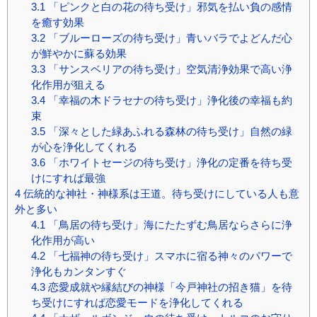
3.1
「ピンクと白の花の待ち受け」邪気を払い負の感情
を癒す効果
3.2
「ブルーローズの待ち受け」青いバラでよどんだ心
が鮮やかに蘇る効果
3.3
「サンスベリアの待ち受け」空気清浄効果で高い浄
化作用が狙える
3.4
「幸福の木ドラセナの待ち受け」浄化後の幸福も約
束
3.5
「深々とした緑あふれる森林の待ち受け」自然の緑
が心を浄化してくれる
3.6
「ホワイトセージの待ち受け」浄化の定番を待ち受
けにすれば最強
4
伝統的な神社・神様系は王道。待ち受けにしている人も意
外と多い
4.1
「鳥居の待ち受け」海にたたずむ鳥居ならさらに浄
化作用が高い
4.2
「七福神の待ち受け」スマホに宿る神々のパワーで
浄化もカンタンすぐ
4.3
恋愛成就や縁結びの神様「今戸神社の招き猫」を待
ち受けにすれば恋愛モードを浄化してくれる