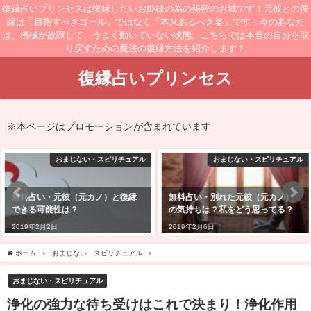
復縁占いプリンセスは復縁したいお姫様の為の秘密のお城です！元彼との復
縁は「目指すべきゴール」ではなく「本来あるべき姿」です！今のあなた
は、機械が故障して、うまく動いていない状態。こちらでは本当の自分を取
り戻すための魔法の復縁方法を紹介します！
復縁占いプリンセス
※本ページはプロモーションが含まれています
おまじない・スピリチュアル
おまじない・スピリチュアル
無料占い・元彼（元カノ）と復縁
無料占い・別れた元彼（元カノ）
できる可能性は？
の気持ちは？私をどう思ってる？
2019年2月2日
2019年2月6日
ホーム
おまじない・スピリチュアル
浄化の強力な待ち受けはこれで決まり！浄化作
おまじない・スピリチュアル
浄化の強力な待ち受けはこれで決まり！浄化作用