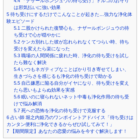
4.4
「ナザールボンジュウの待ち受け」トルコのお守り
は邪気払いに強い効果
5
待ち受けにするだけでこんなことが起きた…強力な浄化体
験エピソード
5.1
二股かけられた復讐心も、ナザールボンジュウの待
ち受けで心が穏やかに
5.2
ケンカ別れした彼が忘れられなくてつらい時、待ち
受けを変えたら楽になった
5.3
職場の人間関係に疲れた時、浄化の待ち受けを試し
たら難なく解決
5.4
いつもネガティブなことばかり引き寄せてしまい、
生きづらさを感じるも浄化の待ち受けで助かる
5.5
自己嫌悪に陥る自分がイヤになり、待ち受けを変え
たら思いもよらぬ効果を実感
5.6
眠いのに寝られないネット中毒も浄化作用の待ち受
けで悩み解消
5.7
死への恐怖を浄化の待ち受けで克服する
6
占い師 堀之内姫乃のワンポイントアドバイス「待ち受けは
カンタン便利に浄化できるからぜひ試してみて！」
7
【期間限定】あなたの恋愛の悩みを今すぐ解決します！