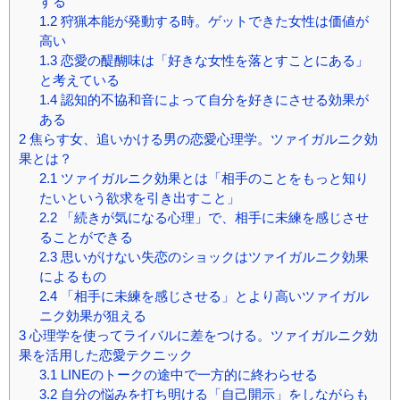
する
1.2
狩猟本能が発動する時。ゲットできた女性は価値が
高い
1.3
恋愛の醍醐味は「好きな女性を落とすことにある」
と考えている
1.4
認知的不協和音によって自分を好きにさせる効果が
ある
2
焦らす女、追いかける男の恋愛心理学。ツァイガルニク効
果とは？
2.1
ツァイガルニク効果とは「相手のことをもっと知り
たいという欲求を引き出すこと」
2.2
「続きが気になる心理」で、相手に未練を感じさせ
ることができる
2.3
思いがけない失恋のショックはツァイガルニク効果
によるもの
2.4
「相手に未練を感じさせる」とより高いツァイガル
ニク効果が狙える
3
心理学を使ってライバルに差をつける。ツァイガルニク効
果を活用した恋愛テクニック
3.1
LINEのトークの途中で一方的に終わらせる
3.2
自分の悩みを打ち明ける「自己開示」をしながらも