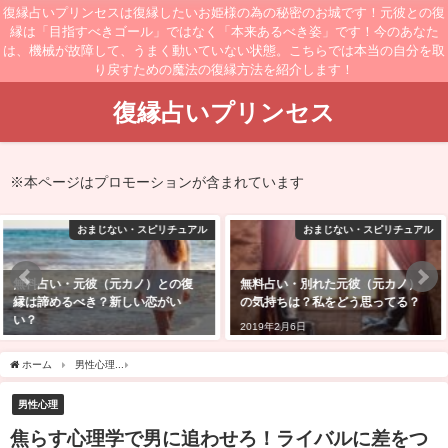
復縁占いプリンセスは復縁したいお姫様の為の秘密のお城です！元彼との復
縁は「目指すべきゴール」ではなく「本来あるべき姿」です！今のあなた
は、機械が故障して、うまく動いていない状態。こちらでは本当の自分を取
り戻すための魔法の復縁方法を紹介します！
復縁占いプリンセス
※本ページはプロモーションが含まれています
おまじない・スピリチュアル
おまじない・スピリチュアル
無料占い・別れた元彼（元カノ）
無料占い・元彼（元カノ）と復縁
の気持ちは？私をどう思ってる？
できる可能性は？
2019年2月6日
2019年2月2日
ホーム
男性心理
焦らす心理学で男に追わせろ！ライバルに差をつける「焦らし」を
男性心理
焦らす心理学で男に追わせろ！ライバルに差をつ