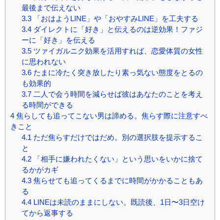
最後まで伝えない
3.3
「おはようLINE」や「おやすみLINE」を工夫する
3.4
ダイレクトに「好き」と伝えるのは逆効果！ファジ
ーに「好き」を伝える
3.5
ツァイガルニク効果を活用すれば、恋愛体質の女性
に思われない
3.6
たまに冷たく突き放したり素っ気ない態度をとるの
も効果的
3.7
二人で会う時間を減らせば彼はあなたのことを考え
る時間ができる
4
焦らしても追ってこない男は諦める。焦らす際に注意すべ
きこと
4.1
ただ焦らすだけではだめ。別の選択肢を提示するこ
と
4.2
「相手に嫌われたくない」という思いをいかに捨て
るかがカギ
4.3
焦らせても追ってくるまでに時間がかかることもあ
る
4.4
LINEは未読のままにしない。既読後、1日〜3日空け
てから返事する