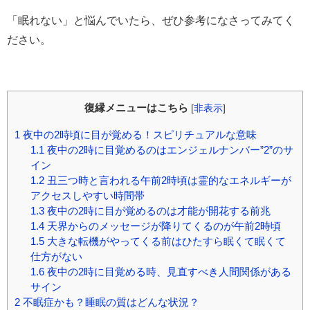
「眠れない」と悩んでいたら、ぜひ参考になさってみてく
ださい。
復縁メニューはこちら
[
非表示
]
1
夜中の2時頃に目が覚める！スピリチュアルな意味
1.1
夜中の2時に目覚めるのはエンジェルナンバー”2”のサ
イン
1.2
丑三つ時と言われる午前2時頃は霊的なエネルギーが
アクセスしやすい時間帯
1.3
夜中の2時に目が覚めるのは才能が開花する前兆
1.4
天界からのメッセージが降りてくるのが午前2時頃
1.5
大きな転機がやってくる前はひたすら眠くて眠くて
仕方がない
1.6
夜中の2時に目覚める時、見直すべき人間関係がある
サイン
2
不眠症かも？睡眠の質はどんな状況？