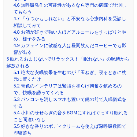
4.6
無呼吸発作の可能性があるなら専門の病院で計測し
てもらう
4.7
「うつかもしれない」と不安なら心療内科を受診し
相談してみて
4.8
お酒が好きで強い人ほどアルコールをすっぱりとや
め、様子をみる
4.9
カフェインに敏感な人は昼間飲んだコーヒーでも影
響が出る
5
眠れるおまじないでリラックス！「眠れない」の呪縛から
解放される
5.1
絶大な安眠効果を生むのが「玉ねぎ」寝るときに枕
元に置くだけ
5.2
青色のインテリアは緊張を和らげ興奮を鎮めるの
で、快眠を誘ってくれる
5.3
パソコンを消しスマホも置いて鏡の前で入眠儀式を
する
5.4
小川のせせらぎの音をBGMにすればぐっすり眠れる
こと間違いなし
5.5
好きな香りのボディクリームを使えば深呼吸数回で
即寝落ち