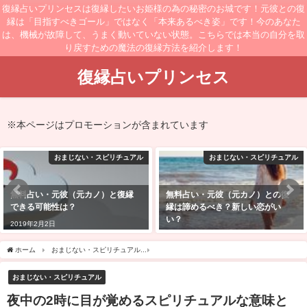
復縁占いプリンセスは復縁したいお姫様の為の秘密のお城です！元彼との復
縁は「目指すべきゴール」ではなく「本来あるべき姿」です！今のあなた
は、機械が故障して、うまく動いていない状態。こちらでは本当の自分を取
り戻すための魔法の復縁方法を紹介します！
復縁占いプリンセス
※本ページはプロモーションが含まれています
おまじない・スピリチュアル
おまじない・スピリチュアル
無料占い・元彼（元カノ）との復
無料占い・元彼（元カノ）からい
縁は諦めるべき？新しい恋がい
つ連絡がくるか？来る確率は？
い？
2019年2月21日
2019年2月13日
ホーム
おまじない・スピリチュアル
夜中の2時に目が覚めるスピリチュアルな意味
おまじない・スピリチュアル
夜中の2時に目が覚めるスピリチュアルな意味と