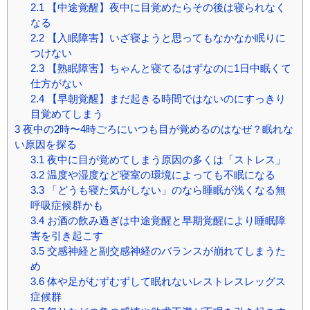
2.1
【中途覚醒】夜中に目覚めたらその後は寝られなく
なる
2.2
【入眠障害】いざ寝ようと思ってもなかなか眠りに
つけない
2.3
【熟眠障害】ちゃんと寝てるはずなのに1日中眠くて
仕方がない
2.4
【早朝覚醒】まだ起きる時間ではないのにすっきり
目覚めてしまう
3
夜中の2時〜4時ごろにいつも目が覚めるのはなぜ？眠れな
い原因を探る
3.1
夜中に目が覚めてしまう原因の多くは「ストレス」
3.2
温度や湿度など寝室の環境によっても不眠になる
3.3
「どうも寝た気がしない」のなら睡眠が浅くなる無
呼吸症候群かも
3.4
お酒の飲み過ぎは中途覚醒と早期覚醒により睡眠障
害を引き起こす
3.5
交感神経と副交感神経のバランスが崩れてしまうた
め
3.6
体や足がむずむずして眠れないレストレスレッグス
症候群