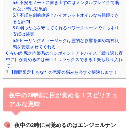
5.6
不安をノートに書き出すのはメンタルブレイクで眠
れない時に効果的
5.7
不眠を劇的改善？バイオレットオイルなら熟睡でき
ると評判
5.8
弱った心を守ってくれるパワーストーンでぐっすり
安眠は確実
5.9
ヒーリングミュージックは霊的な影響を鎮め精神状
態を安定させてくれる
6
占い師 堀之内姫乃のワンポイントアドバイス「繰り返し夜
中に目が覚めるのは辛い！リラックスできる工夫も取り入れ
て」
7
【期間限定】あなたの恋愛の悩みを今すぐ解決します！
夜中の2時頃に目が覚める！スピリチュ
アルな意味
夜中の2時に目覚めるのはエンジェルナン