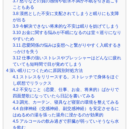
3.7
怒りなどの負の感情や欲求不満が不眠を引き起こす
こともある
3.8
漠然とした不安に支配されてしまうと眠りにも支障
が出る
3.9
今解決できない将来的な不安は眠りを妨げてしまう
3.10
お金に関する悩みが不眠になるのは堂々巡りになり
やすいため
3.11
恋愛関係の悩みは妄想へと繋がりやすく入眠するき
っかけを失う
3.12
仕事の強いストレスやプレッシャーはどんなに疲れ
ていても短時間で目が覚めてしまう
4
深い眠りにつくために原因別対処方法
4.1
ストレスをリリースする。ストレッチで身体をほぐ
し瞑想でリラックス
4.2
不安なこと（恋愛、仕事、お金、将来的）ばかりで
四面楚歌になっていたら日記を書いてみる
4.3
調光、カーテン、寝具など寝室の環境を整えてみる
4.4
自律神経（交感神経、副交感神経）を安定させるに
はぬるめの湯を張った湯舟に浸かるのが効果的
4.5
アルコールの飲み過ぎで肝臓が弱っていそうなら水
を飲む