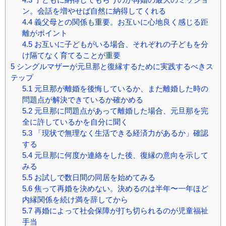
ン。会話を増やせば自然に納得してくれる
4.4
義父母との関係も重要。お互いに心地良く感じる距
離がポイント
4.5
お互いに子どもがいる場合、それぞれの子どもを分
け隔てなく育てることが重要
5
シングルマザーが元旦那と復縁するために実践するべきス
テップ
5.1
元旦那が離婚を後悔しているか、また離婚した時の
問題点が解決できているか確かめる
5.2
元旦那に問題点があって離婚した場合、元旦那を完
全に許しているかを自分に聞く
5.3
「現状で無理なく生活できる経済力があるか」確認
する
5.4
元旦那に何度か連絡をした後、復縁の意向を示して
みる
5.5
お試しで数日間の同居を始めてみる
5.6
焦って再婚を決めない。決めるのは半年〜一年ほど
内縁関係を続け満を辞してから
5.7
再婚によって社会保障が打ち切られるのが児童福祉
手当