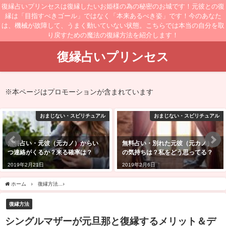
復縁占いプリンセスは復縁したいお姫様の為の秘密のお城です！元彼との復
縁は「目指すべきゴール」ではなく「本来あるべき姿」です！今のあなた
は、機械が故障して、うまく動いていない状態。こちらでは本当の自分を取
り戻すための魔法の復縁方法を紹介します！
復縁占いプリンセス
※本ページはプロモーションが含まれています
おまじない・スピリチュアル
おまじない・スピリチュアル
無料占い・元彼（元カノ）からい
無料占い・別れた元彼（元カノ）
つ連絡がくるか？来る確率は？
の気持ちは？私をどう思ってる？
2019年2月21日
2019年2月6日
ホーム
復縁方法
シングルマザーが元旦那と復縁するメリット＆デメリット！離婚原
復縁方法
シングルマザーが元旦那と復縁するメリット＆デ