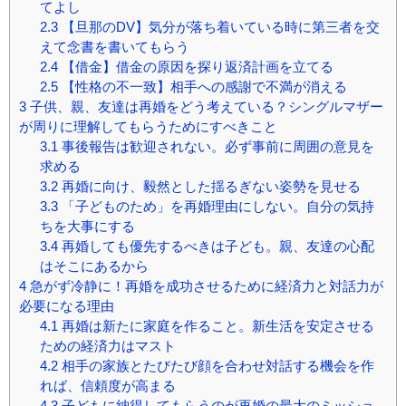
てよし
2.3
【旦那のDV】気分が落ち着いている時に第三者を交
えて念書を書いてもらう
2.4
【借金】借金の原因を探り返済計画を立てる
2.5
【性格の不一致】相手への感謝で不満が消える
3
子供、親、友達は再婚をどう考えている？シングルマザー
が周りに理解してもらうためにすべきこと
3.1
事後報告は歓迎されない。必ず事前に周囲の意見を
求める
3.2
再婚に向け、毅然とした揺るぎない姿勢を見せる
3.3
「子どものため」を再婚理由にしない。自分の気持
ちを大事にする
3.4
再婚しても優先するべきは子ども。親、友達の心配
はそこにあるから
4
急がず冷静に！再婚を成功させるために経済力と対話力が
必要になる理由
4.1
再婚は新たに家庭を作ること。新生活を安定させる
ための経済力はマスト
4.2
相手の家族とたびたび顔を合わせ対話する機会を作
れば、信頼度が高まる
4.3
子どもに納得してもらうのが再婚の最大のミッショ