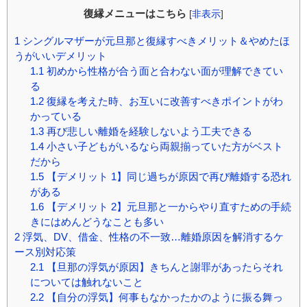
復縁メニューはこちら
[
非表示
]
1
シングルマザーが元旦那と復縁すべきメリット＆やめたほ
うがいいデメリット
1.1
初めから性格が合う面と合わない面が理解できてい
る
1.2
復縁を考えた時、お互いに改善すべきポイントがわ
かっている
1.3
再び悲しい離婚を経験しないよう工夫できる
1.4
小さい子どもがいるなら両親揃っていた方がベスト
だから
1.5
【デメリット 1】同じ過ちが原因で再び離婚する恐れ
がある
1.6
【デメリット 2】元旦那と一からやり直すための手続
きにはめんどうなことも多い
2
浮気、DV、借金、性格の不一致…離婚原因を解消するケ
ース別対応策
2.1
【旦那の浮気が原因】きちんと謝罪があったらそれ
については触れないこと
2.2
【自分の浮気】何事もなかったかのように振る舞っ